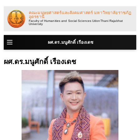
ข้าม
ไป
คณะมนุษยศาสตร์และสังคมศาสตร์ มหาวิทยาลัยราชภัฏ
อุดรธานี
ยัง
Faculty of Humanities and Social Sciences UdonThani Rajabhat
University
เนื้อหา
ผศ.ดร.มนูศักดิ์ เรืองเดช
ผศ.ดร.มนูศักดิ์ เรืองเดช