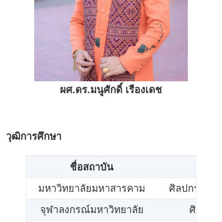
ผศ.ดร.มนูศักดิ์ เรืองเดช
วุฒิการศึกษา
ชื่อสถาบัน
ช
มหาวิทยาลัยมหาสารคาม
ศิลปกรรมศา
จุฬาลงกรณ์มหาวิทยาลัย
ศิลปศา