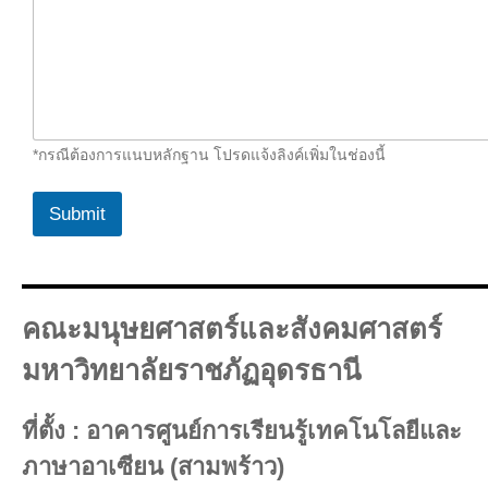
-
ส
กุ
ล
ชื่
อ
-
ส
*กรณีต้องการแนบหลักฐาน โปรดแจ้งลิงค์เพิ่มในช่องนี้
กุ
ล
Submit
คณะมนุษยศาสตร์และสังคมศาสตร์
มหาวิทยาลัยราชภัฏอุดรธานี
ที่ตั้ง : อาคารศูนย์การเรียนรู้เทคโนโลยีและ
ภาษาอาเซียน (สามพร้าว)