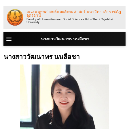
ข้าม
ไป
คณะมนุษยศาสตร์และสังคมศาสตร์ มหาวิทยาลัยราชภัฏ
อุดรธานี
ยัง
Faculty of Humanities and Social Sciences UdonThani Rajabhat
University
เนื้อหา
นางสาววัฒนาพร นนลือชา
นางสาววัฒนาพร นนลือชา